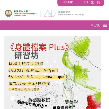
HSUHK
|
EN
繁
简
MENU