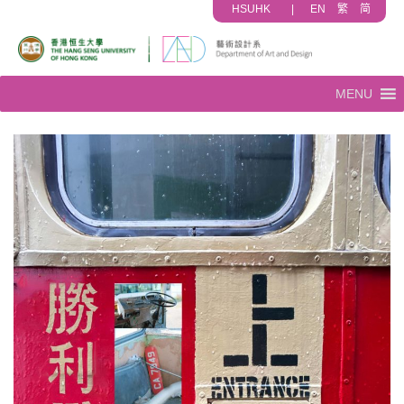
HSUHK
|
EN
繁
简
MENU