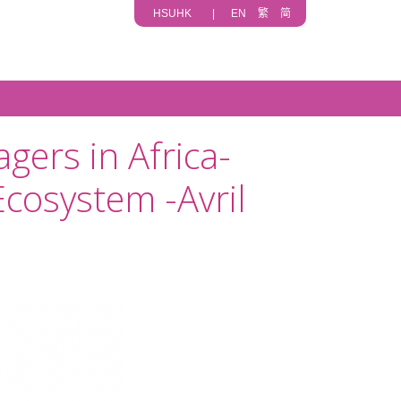
HSUHK
|
EN
繁
简
 in Africa-
cosystem -Avril