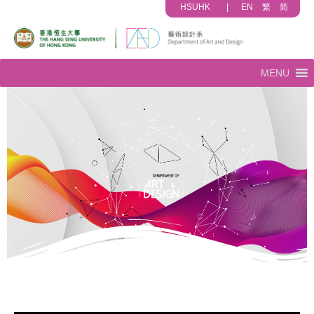
HSUHK
|
EN
繁
简
MENU