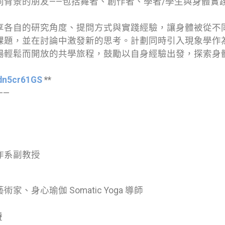
背景的朋友——包括舞者、創作者、學者/學生與身體實
享各自的研究角度、提問方式與實踐經驗，讓身體被從不
課題，並在討論中激發新的思考。計劃同時引入現象學作
場輕鬆而開放的共學旅程，鼓勵以自身經驗出發，探索身
zdn5cr61GS
**
——
作系副教授
身心瑜伽 Somatic Yoga 導師
時