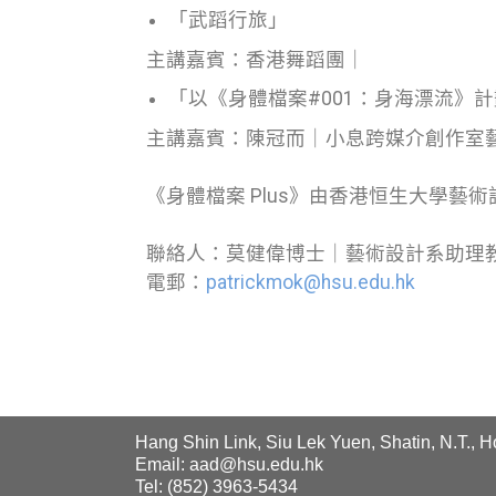
「武蹈行旅」
主講嘉賓：香港舞蹈團｜
「以《身體檔案#001：身海漂流》
主講嘉賓：陳冠而｜小息跨媒介創作室
《身體檔案 Plus》由香港恒生大學藝術
聯絡人：莫健偉博士｜藝術設計系助理教授｜
電郵：
patrickmok@hsu.edu.hk
Hang Shin Link, Siu Lek Yuen, Shatin, N.T., 
Email: aad@hsu.edu.hk
Tel: (852) 3963-5434