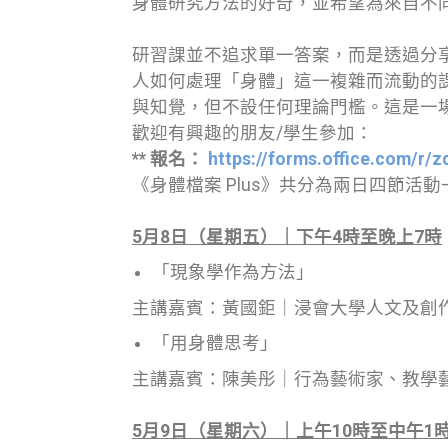
身體研究方法的好奇，並希望為來自不同
研習課並不追求單一答案，而是透過分
人如何處理「身體」這一複雜而流動的
與知覺，但不設任何理論門檻。這是一
歡迎有興趣的朋友/學生參加：
** 報名：
https://forms.office.com/r/
《身體檔案 Plus》共分為兩日四節活動
5
月
8
日（星期五）｜下午
4
時至晚上
7
時
「現象學作為方法」
主講嘉賓：黃國鉅｜浸會大學人文及創
「用身體思考」
主講嘉賓：陳美彤｜行為藝術家、教學藝術家、
5
月
9
日（星期六）｜上午
10
時至中午
1