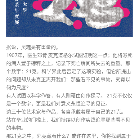
据说，灵魂是有重量的。
1907年，医生邓肯·麦克道格尔试图证明这一点；他将濒死
的病人置于磅秤之上，记录下死亡瞬间所失去的重量。那
个数字：21克。科学界此后否定了这项实验，但它所提出
的问题却从未真正离开我们：那些看不见的事物，究竟以
何为尺度？
有人试图以科学作答，有人则藉由创作探寻。 21克不仅仅
是一个数字，更是我们对意义永恒追寻的见证。
逾三十位艺术家与作品，各自承载着属于自己的21克。
站在毕业的门槛上，我们持续以创作实践追寻那些看不见
的事物。
那21克之中，究竟藏着什么？或许在这里，你将找到属于