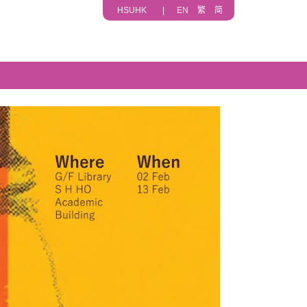
HSUHK
|
EN
繁
简