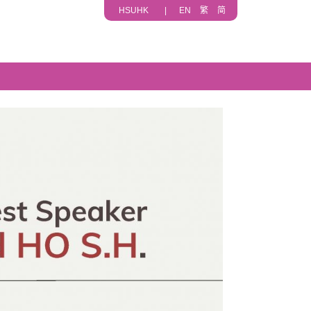
HSUHK
|
EN
繁
简