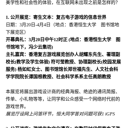
美学性和社会性的体验，在互联网未出现之前是怎样的？
1.
公开展览：寄生文本：复古电子游戏的信息世界
日期：
3
月
20
日
-4
月
4
日（地点：香港恒生大学 图书馆
地
下
展览区）
开幕典礼：
3
月
20
日中午
12
时正
(
地点：香港恒生大学
图
书馆地下，冯少云集坊
)
主礼嘉宾：
香港复古游戏展览创办人胡耀东先生
、署理副
校长
(
教学及学生体验
)
符可莹教授、协理副校长
(
校园发展
服务
)
杨如虹女士、图书馆馆长郑世福先生、人文社会科
学学院院长谭国根教授、社会科学系系主任高朗教授
本展览将展出游戏设计商的经典海报、绝迹的通讯简报、
传单、小礼物等等，让同学和公众感受一个网络时代前的
游戏世界。
展览厅设网上问答环节，恒大同学答对问题可获
1 iGPS