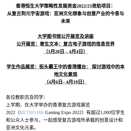
香港恒生大学策略性发展资金
2022/23
资助项目：
从复古到元宇宙游戏：亚洲文化想象与创意产业的今昔与
未来
大学图书馆公开展览及讲座
公开展览：寄生文本：复古电子游戏的信息世界
（
3
月
20
日
– 4
月
4
日）
学生作品展览：街头霸王中的香港擂台：
探讨游戏中的本
地文化景观
（
4
月
6
日
– 4
月
19
日）
各位教职员及同学：
上学期，在大学举办的香港复古游戏展览
2022
（
RETRO.HK
Gaming Expo 2022
）有超过
1,000
位学生
和公众人士参与，一起感受复古游戏所承载的创意设计和
亚洲文化元素。