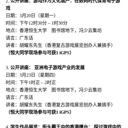
2.
公开讲座：游戏作为文化遗产：在数码时代保育电子游
戏
日期：
3
月
20
日（星期一）
时间：下午
12
时
30
分
– 1
时
30
分
地点：香港恒生大学
图书馆地下，冯少云集坊
语言：广东话
讲者：胡耀东先生（香港复古游戏展览创办人兼搞手）
（恒大同学现场参与可获
1 iGPS
）
3.
公开讲座：
亚洲电子游戏产业的发展
日期：
3
月
23
日（星期四）
时间：下午
1
时正
– 2
时正
地点：
香港恒生大学
图书馆地下，冯少云集坊
语言：广东话
讲者：胡耀东先生（香港复古游戏展览创办人兼搞手）
（恒大同学现场参与可获
1 iGPS
）
4.
学生作品展览：街头霸王中的香港擂台：
探讨游戏中的