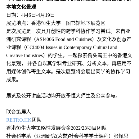
本地文化景观
日期：
4
月
6
日
-4
月
19
日
展览地点：
香港恒生大学 图书馆
地下
展览区
是次展览是一次具开创性的跨学科协作学习尝试。来自亚
洲研究课程（
ASI4006 Food and Cuisines
）及文化及创意产
业课程（
CCI4004 Issues in Contemporary Cultural and
Creative Industries
）的学生，一起探索街头霸王中的香港文
化景观，
并各自以其学科专业研究、分析文本，再应用不
用媒体创作寄生文本。是次展览将会展出同学的协作学习
成果。
展览及公开讲座活动均开放予恒大师生及公众参与。
联合策展人
RETRO.HK
团队
香港恒生大学策略性发展资金
2022/23
项目团队
社会科学系（亚洲研究
(
荣誉
)
社会科学学士课程）张佩思