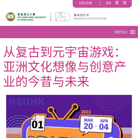
HSUHK
|
EN
繁
简
MENU
从复古到元宇宙游戏：
亚洲文化想像与创意产
业的今昔与未来