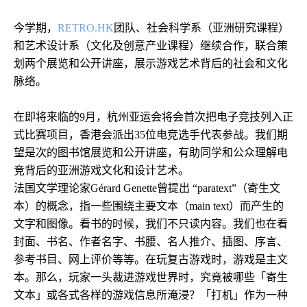
今学期，
RETRO.HK
团队、社会科学系（亚洲研究课程）
和艺术设计系（文化及创意产业课程）继续合作，联合策
划两个展览和公开讲座，展示游戏艺术背后的社会和文化
脉络。
在即将来临的
9
月，杭州亚运会将会首次把电子竞技列入正
式比赛项目，香港会派出
35
位电竞选手代表参战。我们期
望是次的图书馆展览和公开讲座，有助同学和公众理解电
竞背后的亚洲游戏文化和设计艺术。
法国文学理论家
Gérard Genette
曾提出
“paratext”
（寄生文
本）的概念，指一些围绕主要文本（
main text
）而产生的
文字和图像。看书的时候，我们不只读内容。我们也在看
封面、书名、作者名字、书腰、名人推介、插图、序言、
参考书目、网上评价等等。在玩复古游戏时，游戏是主文
本。那么，玩家一头裁进游戏世界时，究竟被哪些「寄生
文本」或各式各样的游戏信息所淹浸？「打机」作为一种