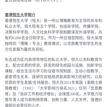
复古游戏电竞赛「
RETROCUP
」。
香港恒生大学简介
香港恒生大学（恒大）是一所以博雅教育为主导的非牟利
私立大学。恒大现有五个学院，包括商学院、传播学院、
决策科学学院、人文社会科学学院和翻译及外语学院，共
有约
6,000
名全日制学生。作为一所住宿型院校，恒大采用
独特的「博雅
+
专业」教育模式，以优质教学和学生的全
方位发展为最优先目标。
矢志成为区内具领导地位的私立大学，恒大以本科教育为
主，配合优质的师资、获奖的绿化校园与设施、创新学位
课程、结合生活与学习的住宿书院制度、互动小班教学、
紧密师生关系、获研究资助局资助具影响力的研究，以及
优质的学生发展
/
支持服务。恒大在
2021
年英国《泰晤士高
等教育》（
THE
）「大学影响力排名
2021
」位列「优质教
育」及「良好工作和经济增长」全球首
200
名。大学致力培
育年青人成为具明辨思维、创新力量、人文关怀、道德价
值和社会责任的人才。