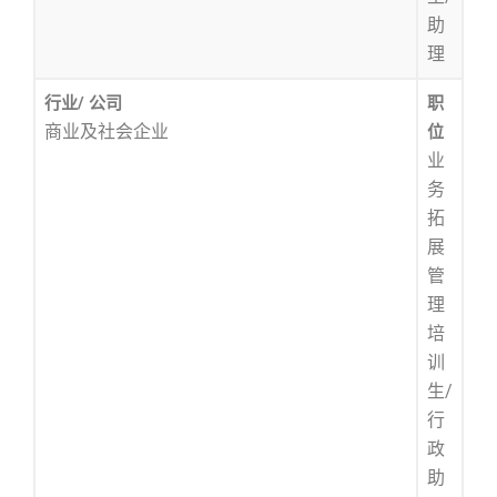
助
理
行业/ 公司
职
商业及社会企业
位
业
务
拓
展
管
理
培
训
生/
行
政
助