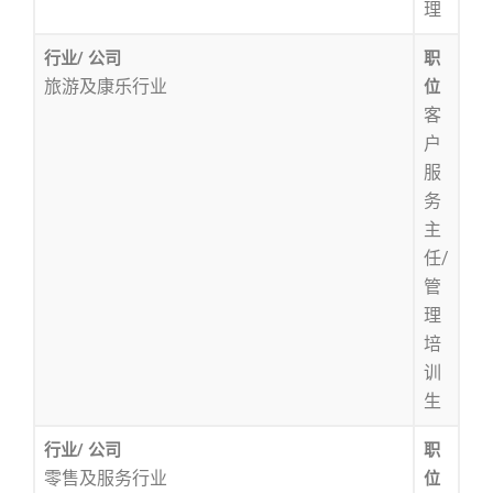
理
行业/ 公司
职
旅游及康乐行业
位
客
户
服
务
主
任/
管
理
培
训
生
行业/ 公司
职
零售及服务行业
位