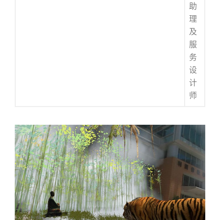
助
理
及
服
务
设
计
师