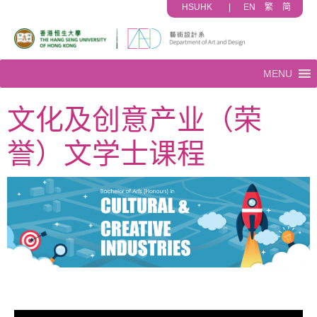
HSUHK
|
EN
繁
简
MENU
文化及创意产业（荣
誉）文学士课程