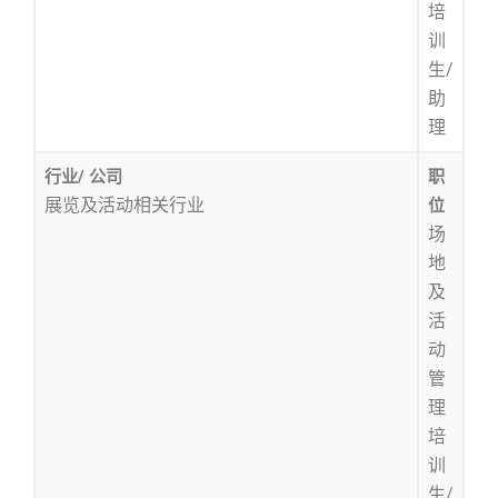
培
训
生/
助
理
行业/ 公司
职
展览及活动相关行业
位
场
地
及
活
动
管
理
培
训
生/